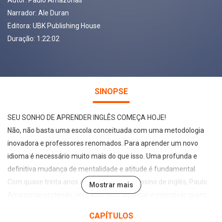
Autor:
Paulo Amazonas
Narrador:
Ale Duran
Editora:
UBK Publishing House
Duração: 1:22:02
SINOPSE
SEU SONHO DE APRENDER INGLÊS COMEÇA HOJE!
Não, não basta uma escola conceituada com uma metodologia
inovadora e professores renomados. Para aprender um novo
idioma é necessário muito mais do que isso. Uma profunda e
definitiva mudança de mentalidade e atitude é fundamental.
Com quase trinta anos de experiência no ensino de inglês, Paulo
Mostrar mais
Amazonas pretende, com este livro, alcançar e incentivar quem
deseja aprender uma nova língua, mas que, por algum motivo,
CAPÍTULOS
desistiu ou perdeu a motivação. Aprendendo inglês – O segredo