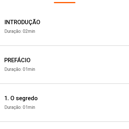
não foi escrito para mostrar aos estudantes os obstáculos e mitos
existentes durante o aprendizado, mas para ajudar a superá-los.
INTRODUÇÃO
Duração: 02min
PREFÁCIO
Duração: 01min
1. O segredo
Duração: 01min