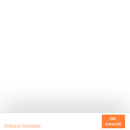
Usamos cookies em nosso site, para fazer a sua experiência
OK,
ser sempre incrível. Quer saber mais da nossa
entendi!
Política de Privacidade
?