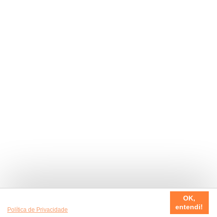
Usamos cookies em nosso site, para fazer a sua experiência
OK,
ser sempre incrível. Quer saber mais da nossa
entendi!
Política de Privacidade
?