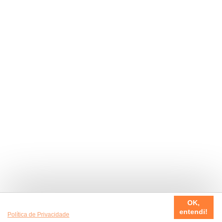
Usamos cookies em nosso site, para fazer a sua experiência
OK,
ser sempre incrível. Quer saber mais da nossa
entendi!
Política de Privacidade
?