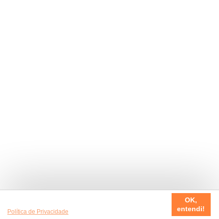
Usamos cookies em nosso site, para fazer a sua experiência
OK,
ser sempre incrível. Quer saber mais da nossa
entendi!
Política de Privacidade
?