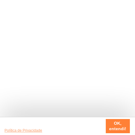
Usamos cookies em nosso site, para fazer a sua experiência
OK,
ser sempre incrível. Quer saber mais da nossa
entendi!
Política de Privacidade
?