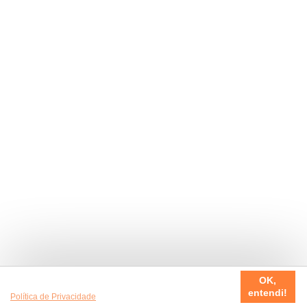
Usamos cookies em nosso site, para fazer a sua experiência
OK,
ser sempre incrível. Quer saber mais da nossa
entendi!
Política de Privacidade
?