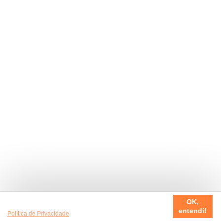
Usamos cookies em nosso site, para fazer a sua experiência
OK,
ser sempre incrível. Quer saber mais da nossa
entendi!
Política de Privacidade
?