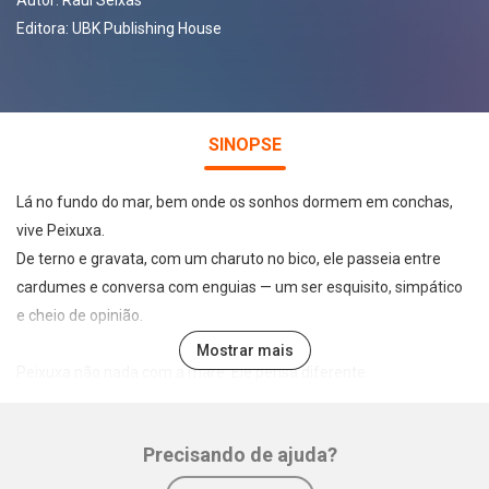
Autor:
Raul Seixas
Editora:
UBK Publishing House
SINOPSE
Lá no fundo do mar, bem onde os sonhos dormem em conchas,
vive Peixuxa.
De terno e gravata, com um charuto no bico, ele passeia entre
cardumes e conversa com enguias — um ser esquisito, simpático
e cheio de opinião.
Mostrar mais
Peixuxa não nada com a maré. Ele pensa diferente.
Fala das coisas do mundo, dos homens apressados,
e mostra que no fundo do mar… também mora a liberdade.
Precisando de ajuda?
Inspirada na canção de Raul Seixas, esta história mergulha fundo