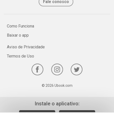
Fale conosco
na imaginação,
onde o estranho é bonito, o absurdo é poesia — e até um peixe
com sapato pode ser seu melhor amigo.
Como Funciona
Uma fábula submarina para quem gosta de rir, pensar… e sonhar
Baixar o app
debaixo d’água.
Aviso de Privacidade
Termos de Uso
© 2026 Ubook.com
Instale o aplicativo: