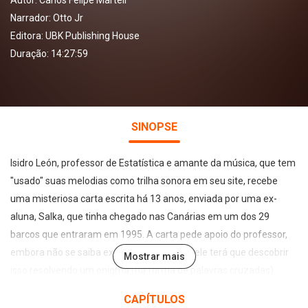
Autor:
Carlos Felipe Martell
Narrador:
Otto Jr
Editora:
UBK Publishing House
Duração: 14:27:59
SINOPSE
Isidro León, professor de Estatística e amante da música, que tem
"usado" suas melodias como trilha sonora em seu site, recebe
uma misteriosa carta escrita há 13 anos, enviada por uma ex-
aluna, Salka, que tinha chegado nas Canárias em um dos 29
barcos que entraram em 1995. A carta pede apoio do professor,
embora não se saiba exatamente o quê; e ele terá que descobrir
Mostrar mais
isso resolvendo um enigma (na forma de palavras cruzadas)
encontrado na carta. Enquanto resolve o enigma, Isidro descobre
CAPÍTULOS
que Salka sabia tudo sobre suas músicas. Ele não entende como é